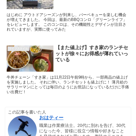
はじめに アウトドアシーズンが到来し、バーベキューを楽しむ機会
が増えてきました。 今回は、最新のBBQコンロ「グリーンライフ」
をレビューします。 このコンロは、その機能性とデザインが注目さ
れていますが、実際に使ってみた
【また値上げ】すき家のランチセ
ライフスタイル
ットが徐々にお得感が薄れていっ
ている
牛丼チェーン「すき家」は11月22日午前9時から、一部商品の値上げ
を実施しました。 それに伴い、ランチセットも値上げに！ 薄月給の
サラリーマンにとっては毎日のようにお世話になっているだけに手痛
い出費だ！
この記事を書いた人
おはティー
職業は作業療法士。20代に別れを告げ、30代
になった今、皆様に役立つ情報や好きなこと