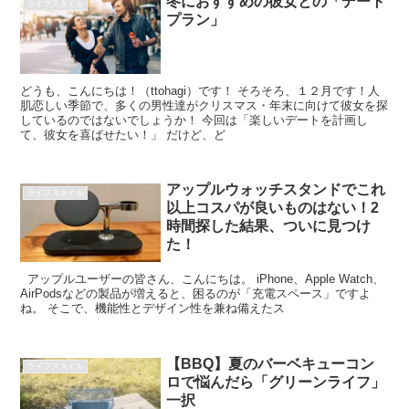
冬におすすめの彼女との「デート
ライフスタイル
プラン」
どうも、こんにちは！（ttohagi）です！ そろそろ、１２月です！人
肌恋しい季節で、多くの男性達がクリスマス・年末に向けて彼女を探
しているのではないでしょうか！ 今回は「楽しいデートを計画し
て、彼女を喜ばせたい！」 だけど、ど
アップルウォッチスタンドでこれ
ライフスタイル
以上コスパが良いものはない！2
時間探した結果、ついに見つけ
た！
アップルユーザーの皆さん、こんにちは。 iPhone、Apple Watch、
AirPodsなどの製品が増えると、困るのが「充電スペース」ですよ
ね。 そこで、機能性とデザイン性を兼ね備えたス
【BBQ】夏のバーベキューコン
ライフスタイル
ロで悩んだら「グリーンライフ」
一択