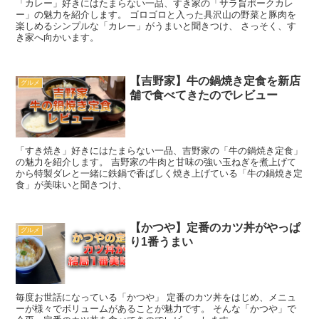
「カレー」好きにはたまらない一品、すき家の「サラ旨ポークカレ
ー」の魅力を紹介します。 ゴロゴロと入った具沢山の野菜と豚肉を
楽しめるシンプルな「カレー」がうまいと聞きつけ、 さっそく、す
き家へ向かいます。
【吉野家】牛の鍋焼き定食を新店
グルメ
舗で食べてきたのでレビュー
「すき焼き」好きにはたまらない一品、吉野家の「牛の鍋焼き定食」
の魅力を紹介します。 吉野家の牛肉と甘味の強い玉ねぎを煮上げて
から特製ダレと一緒に鉄鍋で香ばしく焼き上げている「牛の鍋焼き定
食」が美味いと聞きつけ、
【かつや】定番のカツ丼がやっぱ
グルメ
り1番うまい
毎度お世話になっている「かつや」 定番のカツ丼をはじめ、メニュ
ーが様々でボリュームがあることが魅力です。 そんな「かつや」で