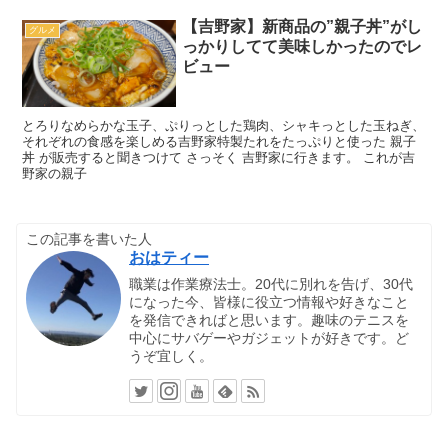
【吉野家】新商品の”親子丼”がし
グルメ
っかりしてて美味しかったのでレ
ビュー
とろりなめらかな玉子、ぷりっとした鶏肉、シャキっとした玉ねぎ、
それぞれの食感を楽しめる吉野家特製たれをたっぷりと使った 親子
丼 が販売すると聞きつけて さっそく 吉野家に行きます。 これが吉
野家の親子
この記事を書いた人
おはティー
職業は作業療法士。20代に別れを告げ、30代
になった今、皆様に役立つ情報や好きなこと
を発信できればと思います。趣味のテニスを
中心にサバゲーやガジェットが好きです。ど
うぞ宜しく。