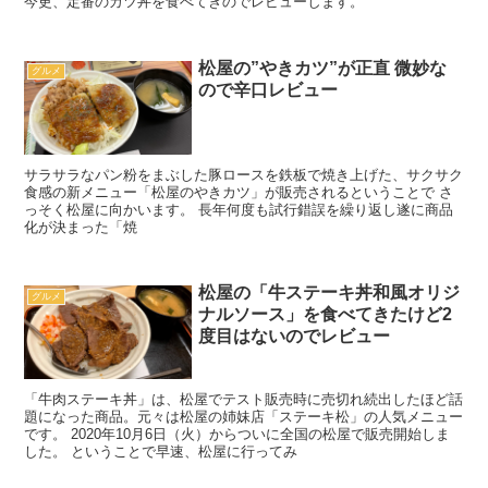
今更、定番のカツ丼を食べてきのでレビューします。
松屋の”やきカツ”が正直 微妙な
グルメ
ので辛口レビュー
サラサラなパン粉をまぶした豚ロースを鉄板で焼き上げた、サクサク
食感の新メニュー「松屋のやきカツ」が販売されるということで さ
っそく松屋に向かいます。 長年何度も試行錯誤を繰り返し遂に商品
化が決まった「焼
松屋の「牛ステーキ丼和風オリジ
グルメ
ナルソース」を食べてきたけど2
度目はないのでレビュー
「牛肉ステーキ丼」は、松屋でテスト販売時に売切れ続出したほど話
題になった商品。元々は松屋の姉妹店「ステーキ松」の人気メニュー
です。 2020年10月6日（火）からついに全国の松屋で販売開始しま
した。 ということで早速、松屋に行ってみ