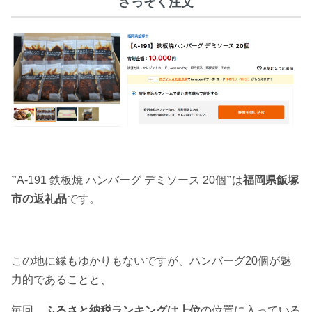
さっそく注文
”
A-191 鉄板焼 ハンバーグ デミソース 20個
”
は
福岡県飯塚
市の返礼品
です。
この地に縁もゆかりもないですが、ハンバーグ20個が魅
力的であることと、
毎回、
ふるさと納税ランキングは上位
の位置に入っている