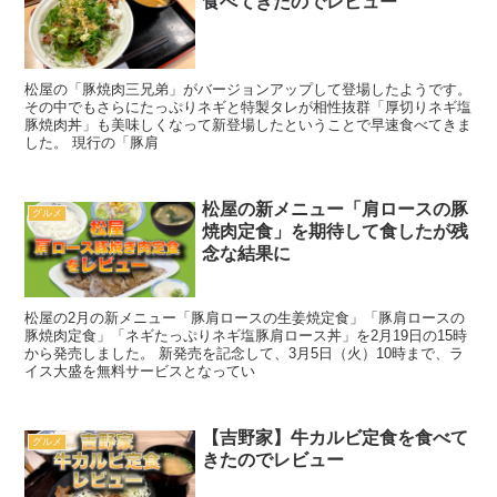
食べてきたのでレビュー
松屋の「豚焼肉三兄弟」がバージョンアップして登場したようです。
その中でもさらにたっぷりネギと特製タレが相性抜群「厚切りネギ塩
豚焼肉丼」も美味しくなって新登場したということで早速食べてきま
した。 現行の「豚肩
松屋の新メニュー「肩ロースの豚
グルメ
焼肉定食」を期待して食したが残
念な結果に
松屋の2月の新メニュー「豚肩ロースの生姜焼定食」「豚肩ロースの
豚焼肉定食」「ネギたっぷりネギ塩豚肩ロース丼」を2月19日の15時
から発売しました。 新発売を記念して、3月5日（火）10時まで、ラ
イス大盛を無料サービスとなってい
【吉野家】牛カルビ定食を食べて
グルメ
きたのでレビュー