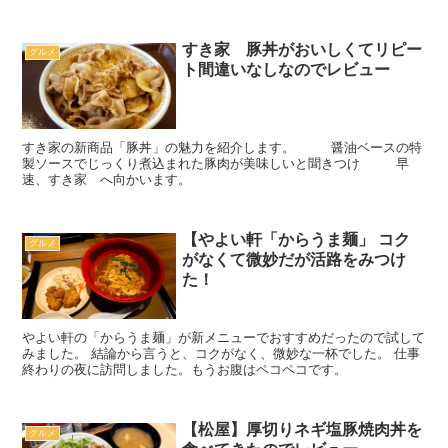
すき家 豚丼がおいしくてリピー
グルメ
ト間違いなしなのでレビュー
すき家の新商品「豚丼」の魅力を紹介します。 醤油ベースの特
製ソースでじっくり煮込まれた豚肉が美味しいと聞きつけ 早
速、すき家 へ向かいます。
【やよい軒「からうま麺」 コク
グルメ
がなくて微妙だが活路をみつけ
た！
やよい軒の「からうま麺」が新メニューでおすすめだったので試して
みました。 結論から言うと、コクがなく、微妙な一杯でした。 仕事
終わりの夜に訪問しました。もうお腹はペコペコです。
【松屋】厚切りネギ塩豚焼肉丼を
グルメ