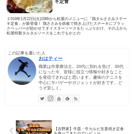
キ定食
２019年1月22日(火)10時から松屋のメニューに「鶏タルささみステー
キ定食」が新登場！ 鶏ささみを鉄板で焼き上げたステーキにブラッ
クペッパーが効かせてオイスターソースをたっぷりかけ、その上から
松屋特製タルタルソースをこれでもかとの
この記事を書いた人
おはティー
職業は作業療法士。20代に別れを告げ、30代
になった今、皆様に役立つ情報や好きなこと
を発信できればと思います。趣味のテニスを
中心にサバゲーやガジェットが好きです。ど
うぞ宜しく。
【吉野家】牛皿・牛カルビ生姜焼き定食
を食べてきたのでレビュー