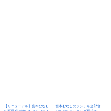
【リニューアル】宮本むなし
宮本むなしのランチを全部食
で高級感が増したアジフライ
べたのでランキング形式でレ