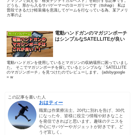
アマゾンで買える「格安テクティカルベスト」を紹介する記事です。
どうも、形から入るサバゲーマーのヨーガリーです（ttohagi） 私は
普段できるだけ軽装備を意識してゲームを行なっている為、某アメリ
カ軍のよ
電動ハンドガンのマガジンポーチ
サバイバルゲーム
はシンプルなSATELLITEが良い
電動ハンドガンを使用しているとマガジンの収納場所に困っていまし
た。 そこでマガジンポーチを探しているとシンプルな「SATELLITE
のマガジンポーチ」を見つけたのでレビューします。 (adsbygoogle
= w
この記事を書いた人
おはティー
職業は作業療法士。20代に別れを告げ、30代
になった今、皆様に役立つ情報や好きなこと
を発信できればと思います。趣味のテニスを
中心にサバゲーやガジェットが好きです。ど
うぞ宜しく。