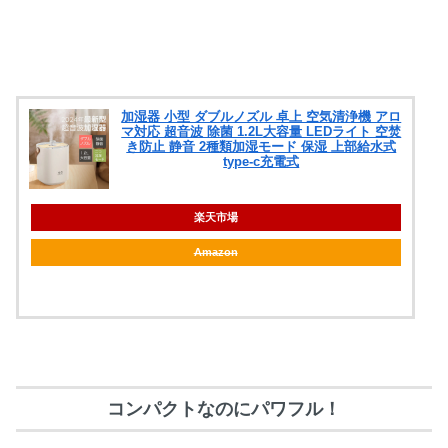
加湿器 小型 ダブルノズル 卓上 空気清浄機 アロ
マ対応 超音波 除菌 1.2L大容量 LEDライト 空焚
き防止 静音 2種類加湿モード 保湿 上部給水式
type-c充電式
楽天市場
Amazon
コンパクトなのにパワフル！