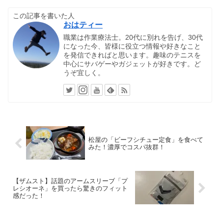
この記事を書いた人
おはティー
職業は作業療法士。20代に別れを告げ、30代
になった今、皆様に役立つ情報や好きなこと
を発信できればと思います。趣味のテニスを
中心にサバゲーやガジェットが好きです。ど
うぞ宜しく。
松屋の「ビーフシチュー定食」を食べて
みた！濃厚でコスパ抜群！
【ザムスト】話題のアームスリーブ「プ
レシオーネ」を買ったら驚きのフィット
感だった！