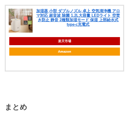
加湿器 小型 ダブルノズル 卓上 空気清浄機 アロ
マ対応 超音波 除菌 1.2L大容量 LEDライト 空焚
き防止 静音 2種類加湿モード 保湿 上部給水式
type-c充電式
楽天市場
Amazon
まとめ