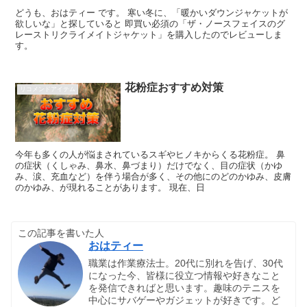
どうも、おはティー です。 寒い冬に、「暖かいダウンジャケットが
欲しいな」と探していると 即買い必須の「ザ・ノースフェイスのグ
レーストリクライメイトジャケット」を購入したのでレビューしま
す。
花粉症おすすめ対策
リコメンドアイテム
今年も多くの人が悩まされているスギやヒノキからくる花粉症。 鼻
の症状（くしゃみ、鼻水、鼻づまり）だけでなく、目の症状（かゆ
み、涙、充血など）を伴う場合が多く、その他にのどのかゆみ、皮膚
のかゆみ、が現れることがあります。 現在、日
この記事を書いた人
おはティー
職業は作業療法士。20代に別れを告げ、30代
になった今、皆様に役立つ情報や好きなこと
を発信できればと思います。趣味のテニスを
中心にサバゲーやガジェットが好きです。ど