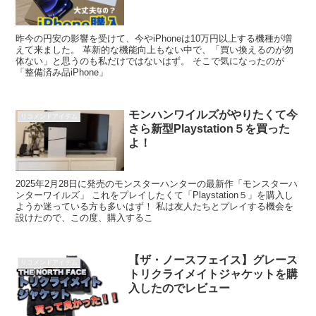
昨今の円安の影響を受けて、今やiPhoneは10万円以上する機種が増
えて来ました。 革新的な機能向上もない中で、「買い換えるのが勿
体ない」と思うのも私だけではないはず。 そこで気になったのが
「整備済み品iPhone」
モンハンワイルズがやりたくて今
リコメンドアイテム
さら新型Playstation５を買った
よ！
2025年2月28日に発売のモンスターハンターの最新作「モンスターハ
ンターワイルズ」 これをプレイしたくて「Playstation５」を購入し
ようか迷っている方も多いはず！ 私は友人たちとプレイする機会を
設けたので、この度、購入するこ
【ザ・ノースフェイス】グレース
リコメンドアイテム
トリクライメイトジャケットを購
入したのでレビュー