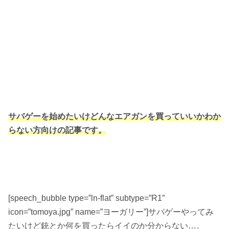
サバゲーを始めたいけどんなエアガンを買っていいかわか
らない方向けの記事です。
[speech_bubble type=”ln-flat” subtype=”R1″
icon=”tomoya.jpg” name=”ヨーガリー”]サバゲーやってみ
たいけど銃とか何を買ったらイイのか分からない…。