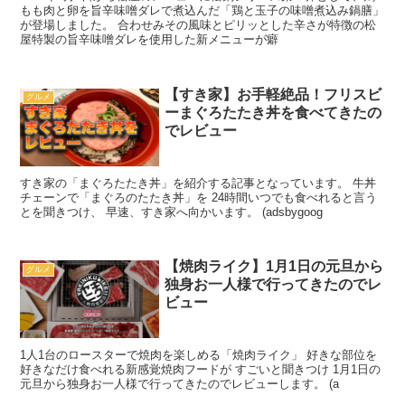
もも肉と卵を旨辛味噌ダレで煮込んだ「鶏と玉子の味噌煮込み鍋膳」
が登場しました。 合わせみその風味とピリッとした辛さが特徴の松
屋特製の旨辛味噌ダレを使用した新メニューが癖
【すき家】お手軽絶品！フリスビ
グルメ
ーまぐろたたき丼を食べてきたの
でレビュー
すき家の「まぐろたたき丼」を紹介する記事となっています。 牛丼
チェーンで「まぐろのたたき丼」を 24時間いつでも食べれると言う
とを聞きつけ、 早速、すき家へ向かいます。 (adsbygoog
【焼肉ライク】1月1日の元旦から
グルメ
独身お一人様で行ってきたのでレ
ビュー
1人1台のロースターで焼肉を楽しめる「焼肉ライク」 好きな部位を
好きなだけ食べれる新感覚焼肉フードが すごいと聞きつけ 1月1日の
元旦から独身お一人様で行ってきたのでレビューします。 (a