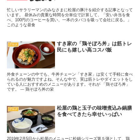
忙しいサラリーマンのみなさまに松屋の豚汁を紹介する記事となって
います。 昼休みの貴重な時間を分単位で計算して、「安い弁当を食
べ、100円のコーヒーを買い、一本のタバコを吸って会社に戻る。」
このような昼食
すき家の「鶏そぼろ丼」は筋トレ
グルメ
民にも嬉しい高コスパ飯
外食チェーンの中でも、牛丼チェーン「すき家」は安くて手軽に食べ
られるのが魅力ですよね。そんな中で、実は筋トレやダイエットをし
ている人におすすめのメニューがあります。それが 「鶏そぼろ丼」
です。 --- 鶏そぼろ丼の栄
松屋の鶏と玉子の味噌煮込み鍋膳
グルメ
を食べてきたら幸せいっぱい
2019年2月5日から松屋のメニューに松鍋シリーズ第５弾として、鶏