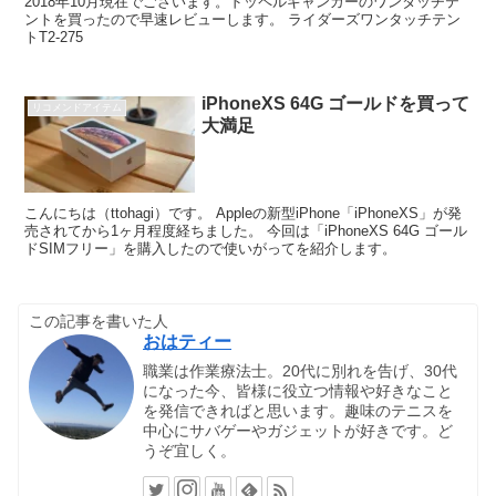
2018年10月現在でございます。ドッペルギャンガーのワンタッチテ
ントを買ったので早速レビューします。 ライダーズワンタッチテン
トT2-275
iPhoneXS 64G ゴールドを買って
リコメンドアイテム
大満足
こんにちは（ttohagi）です。 Appleの新型iPhone「iPhoneXS」が発
売されてから1ヶ月程度経ちました。 今回は「iPhoneXS 64G ゴール
ドSIMフリー」を購入したので使いがってを紹介します。
この記事を書いた人
おはティー
職業は作業療法士。20代に別れを告げ、30代
になった今、皆様に役立つ情報や好きなこと
を発信できればと思います。趣味のテニスを
中心にサバゲーやガジェットが好きです。ど
うぞ宜しく。