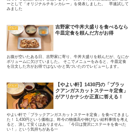
ーとして「オリジナルチキンカレー」を発表しました。 早速試して
みました
吉野家で牛丼大盛りを食べるなら
グルメ
牛皿定食を頼んだ方がお得
お腹が空いたある日、吉野家に寄り、牛丼大盛りを頼んだが、なにか
ボリュームに欠けていました。 そこでメニューをみると、牛皿定食
を注文した方がお得ではないかと気づいたのでレビューします。
【やよい軒】1430円の「ブラッ
グルメ
クアンガスカットステーキ定食」
がアリかナシか正直に答える！
やよい軒で「ブラックアンガスカットステーキ定食」を食べてきまし
た！ 1,430円という価格は、昨今の物価高や伸びない給料事情を考え
ると、決して安くはありません。 「今日は贅沢にステーキを食べた
い！」という気持ちがある一