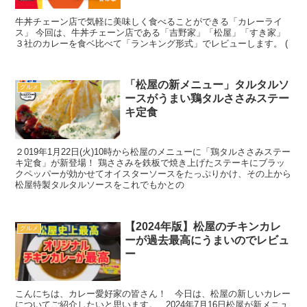
牛丼チェーン店で気軽に美味しく食べることができる「カレーライ
ス」 今回は、牛丼チェーン店である「吉野家」「松屋」「すき家」
３社のカレーを食ベ比べて「ランキング形式」でレビューします。 (
「松屋の新メニュー」タルタルソ
グルメ
ースがうまい鶏タルささみステー
キ定食
２019年1月22日(火)10時から松屋のメニューに「鶏タルささみステー
キ定食」が新登場！ 鶏ささみを鉄板で焼き上げたステーキにブラッ
クペッパーが効かせてオイスターソースをたっぷりかけ、その上から
松屋特製タルタルソースをこれでもかとの
【2024年版】松屋のチキンカレ
グルメ
ーが過去最高にうまいのでレビュ
ー
こんにちは、カレー愛好家の皆さん！ 今日は、松屋の新しいカレー
についてご紹介したいと思います。 2024年7月16日松屋が新メニュ