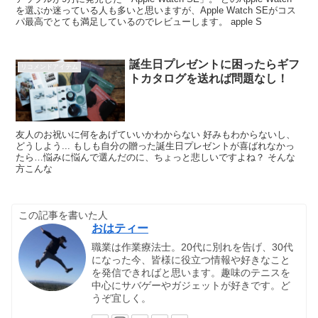
を選ぶか迷っている人も多いと思いますが、Apple Watch SEがコス
パ最高でとても満足しているのでレビューします。 apple S
誕生日プレゼントに困ったらギフ
リコメンドアイテム
トカタログを送れば問題なし！
友人のお祝いに何をあげていいかわからない 好みもわからないし、
どうしよう... もしも自分の贈った誕生日プレゼントが喜ばれなかっ
たら…悩みに悩んで選んだのに、ちょっと悲しいですよね？ そんな
方こんな
この記事を書いた人
おはティー
職業は作業療法士。20代に別れを告げ、30代
になった今、皆様に役立つ情報や好きなこと
を発信できればと思います。趣味のテニスを
中心にサバゲーやガジェットが好きです。ど
うぞ宜しく。