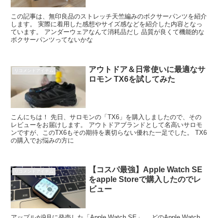
この記事は、無印良品のストレッチ天竺編みのボクサーパンツを紹介
します。 実際に着用した感想やサイズ感などを紹介した内容となっ
ています。 アンダーウェアなんて消耗品だし 品質が良くて機能的な
ボクサーパンツってないかな
アウトドア＆日常使いに最適なサ
リコメンドアイテム
ロモン TX6を試してみた
こんにちは！ 先日、サロモンの「TX6」を購入しましたので、その
レビューをお届けします。 アウトドアブランドとして名高いサロモ
ンですが、このTX6もその期待を裏切らない優れた一足でした。 TX6
の購入でお悩みの方に
【コスパ最強】Apple Watch SE
リコメンドアイテム
をapple Storeで購入したのでレ
ビュー
アップルが9月に発売した「Apple Watch SE」。 どのApple Watch